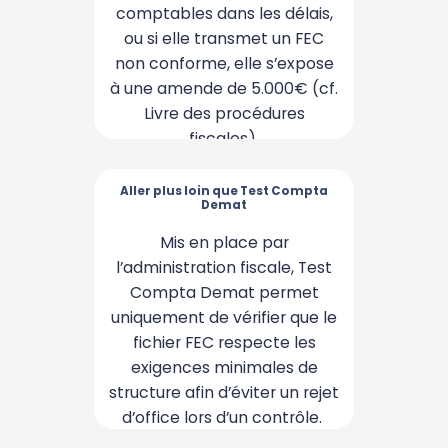
comptables dans les délais,
identifiez les anomalies
bloquantes et produisez un
ou si elle transmet un FEC
non conforme, elle s’expose
FEC conforme, avant toute
à une amende de 5.000€ (cf.
remise à l’administration
Livre des procédures
fiscale.
fiscales).
Aller plus loin que Test Compta
Aller plus loin que Test Compta
Demat
Demat
Avec ComptaSecure vous
Mis en place par
allez au-delà du simple test
l’administration fiscale, Test
de structure :
Compta Demat permet
• validation complète de la
uniquement de vérifier que le
structure du FEC,
fichier FEC respecte les
• contrôle du contenu des
exigences minimales de
écritures comptables,
structure afin d’éviter un rejet
• détection des
d’office lors d’un contrôle.
incohérences entre FEC et