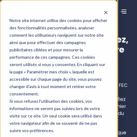
Notre site internet utilise des cookies pour afficher
des fonctionnalités personnalisées, analyser
comment les utilisateurs naviguent sur notre site
Conformité FEC : contrôlez,
ainsi que pour effectuer des campagnes
corrigez et sécurisez votre
publicitaires ciblées et pour mesurer la
Fichier des Écritures
performance de ces campagnes. Ces cookies
seront utilisés si vous y consentez. En cliquant sur
Comptables
la page « Paramétrer mes choix », laquelle est
accessible sur chaque page du site, vous pouvez
Contrôlez automatiquement la conformité du FEC
changer d’avis à tout moment et retirer votre
(format et contenu) selon les normes de
consentement.
l’administration fiscale (article A47 A-1), identifiez
Si vous refusez l'utilisation des cookies, vos
les anomalies bloquantes et corrigez votre fichier
informations ne seront pas suivies lors de votre
des écritures comptables avant toute remise du
visite sur ce site. Un seul cookie sera utilisé dans
FEC ou un contrôle fiscal.
votre navigateur afin de se souvenir de ne pas
suivre vos préférences.
Des contrôles de conformité plus poussés que