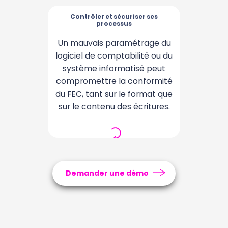
liasse fiscale, pour garantir
une conformité du FEC sur le
Contrôler et sécuriser ses
Contrôler et sécuriser ses
processus
processus
fond comme sur la forme.
Un mauvais paramétrage du
Avec ComptaSecure,
logiciel de comptabilité ou du
l’identification des anomalies
et points d’attention permet
système informatisé peut
compromettre la conformité
d’ajuster les paramétrages,
du FEC, tant sur le format que
de corriger les erreurs à la
sur le contenu des écritures.
source et de mettre en
œuvre des processus de
contrôle interne plus fiables.
Votre comptabilité est
conforme et sécurisée dans
le temps.
Demander une démo