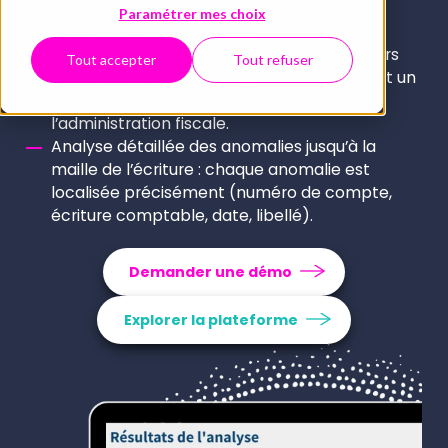
Test Compta Demat
Paramétrer mes choix
Génération d’un nouveau FEC corrigé et
conforme : la plateforme identifie les erreurs
Tout accepter
Tout refuser
de format, permet de les corriger et produit un
fichier FEC conforme aux normes de
l’administration fiscale.
Analyse détaillée des anomalies jusqu’à la
maille de l’écriture : chaque anomalie est
localisée précisément (numéro de compte,
écriture comptable, date, libellé).
Demander une démo
Explorer la plateforme