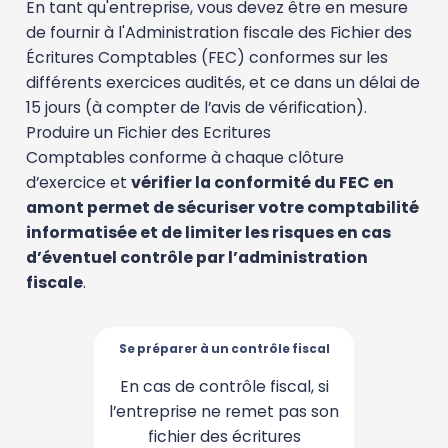
En tant qu'entreprise, vous devez être en mesure
de fournir à l'Administration fiscale des Fichier des
Écritures Comptables (FEC) conformes sur les
différents exercices audités, et ce dans un délai de
15 jours (à compter de l’avis de vérification).
Produire un Fichier des Ecritures
Comptables conforme à chaque clôture
d’exercice et
vérifier la conformité du FEC en
amont permet de sécuriser votre comptabilité
informatisée et de limiter les risques en cas
d’éventuel contrôle par l’administration
fiscale
.
Se préparer à un contrôle fiscal
Se préparer à un contrôle fiscal
En cas de contrôle fiscal, si
Avec ComptaSecure :
l’entreprise ne remet pas son
automatisez la vérification
de la conformité du FEC,
fichier des écritures