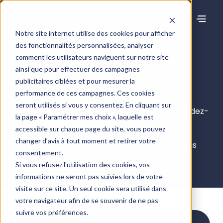
Notre site internet utilise des cookies pour afficher
des fonctionnalités personnalisées, analyser
comment les utilisateurs naviguent sur notre site
Démarrer avec
ainsi que pour effectuer des campagnes
ComptaSecure
publicitaires ciblées et pour mesurer la
performance de ces campagnes. Ces cookies
seront utilisés si vous y consentez. En cliquant sur
Des questions ? Une démo ? Une prise de rendez-
la page « Paramétrer mes choix », laquelle est
vous ?
accessible sur chaque page du site, vous pouvez
changer d’avis à tout moment et retirer votre
Renseignez le formulaire ci-dessous et nous
consentement.
reviendrons vers vous !
Si vous refusez l'utilisation des cookies, vos
informations ne seront pas suivies lors de votre
visite sur ce site. Un seul cookie sera utilisé dans
votre navigateur afin de se souvenir de ne pas
suivre vos préférences.