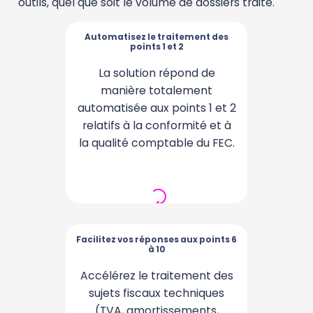
outils, quel que soit le volume de dossiers traité.
Automatisez le traitement des
Automatisez le traitement des
points 1 et 2
points 1 et 2
En cas d’anomalies de
La solution répond de
format, ComptaSecure
manière totalement
automatisée aux points 1 et 2
génère automatiquement un
FEC corrigé que vous pouvez
relatifs à la conformité et à
la qualité comptable du FEC.
télécharger.
Facilitez vos réponses aux points 6
Facilitez vos réponses aux points 6
à 10
à 10
Accélérez le traitement des
Pour documenter la
conformité, appuyez-vous
sujets fiscaux techniques
sur vos propres modèles de
(TVA, amortissements,