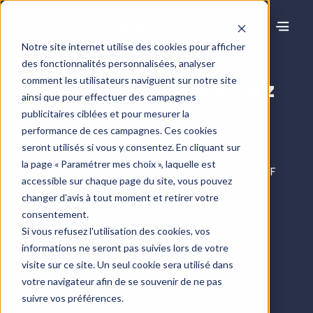
Notre site internet utilise des cookies pour afficher
des fonctionnalités personnalisées, analyser
comment les utilisateurs naviguent sur notre site
Automatisez et sécurisez
ainsi que pour effectuer des campagnes
vos Examens de
publicitaires ciblées et pour mesurer la
Conformité Fiscale
performance de ces campagnes. Ces cookies
seront utilisés si vous y consentez. En cliquant sur
la page « Paramétrer mes choix », laquelle est
ComptaSecure est la solution logicielle de l’ECF
accessible sur chaque page du site, vous pouvez
pensée pour les experts-comptables, CAC et
changer d’avis à tout moment et retirer votre
spécialistes de la conformité fiscale.
consentement.
Fiabilisez vos ECF grâce au rapprochement
Si vous refusez l'utilisation des cookies, vos
informations ne seront pas suivies lors de votre
liasse fiscale / FEC.
visite sur ce site. Un seul cookie sera utilisé dans
Prenez de l’avance avec des ECF blancs
votre navigateur afin de se souvenir de ne pas
réalisés dès le FEC provisoire.
suivre vos préférences.
Livrez un rapport ECF clair et un dossier de