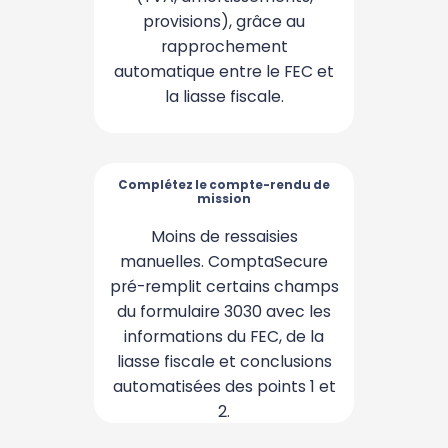
provisions), grâce au
commentaires pré-
enregistrés (à créer et
rapprochement
automatique entre le FEC et
personnaliser), ainsi que sur
notre IA pour rédiger des
la liasse fiscale.
conclusions professionnelles
et homogènes.​
Complétez le compte-rendu de
Complétez le compte-rendu de
mission
mission
Finalisez les autres points
Moins de ressaisies
directement dans l'interface,
manuelles. ComptaSecure
pré-remplit certains champs
puis générez ou
du formulaire 3030 avec les
télétransmettez votre
compte-rendu de mission au
informations du FEC, de la
liasse fiscale et conclusions
format EDI via notre API
automatisées des points 1 et
partenaire.
2.