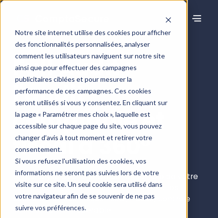
Notre site internet utilise des cookies pour afficher
des fonctionnalités personnalisées, analyser
comment les utilisateurs naviguent sur notre site
Full Audit :
ainsi que pour effectuer des campagnes
publicitaires ciblées et pour mesurer la
l'audit
performance de ces campagnes. Ces cookies
seront utilisés si vous y consentez. En cliquant sur
comptable et
la page « Paramétrer mes choix », laquelle est
accessible sur chaque page du site, vous pouvez
fiscal à 360°
changer d’avis à tout moment et retirer votre
consentement.
Si vous refusez l'utilisation des cookies, vos
informations ne seront pas suivies lors de votre
Une analyse approfondie de l’ensemble de votre
visite sur ce site. Un seul cookie sera utilisé dans
comptabilité, pour sécuriser totalement les
votre navigateur afin de se souvenir de ne pas
dossiers à enjeux : risque fiscal, fraude, contrôle
suivre vos préférences.
interne, cash récupérable...