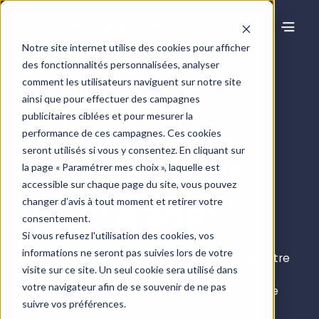
Notre site internet utilise des cookies pour afficher
des fonctionnalités personnalisées, analyser
comment les utilisateurs naviguent sur notre site
Full Audit :
ainsi que pour effectuer des campagnes
publicitaires ciblées et pour mesurer la
l'audit
performance de ces campagnes. Ces cookies
seront utilisés si vous y consentez. En cliquant sur
comptable et
la page « Paramétrer mes choix », laquelle est
accessible sur chaque page du site, vous pouvez
fiscal à 360°
changer d’avis à tout moment et retirer votre
consentement.
Si vous refusez l'utilisation des cookies, vos
informations ne seront pas suivies lors de votre
Une analyse approfondie de l’ensemble de votre
visite sur ce site. Un seul cookie sera utilisé dans
comptabilité, pour sécuriser totalement les
votre navigateur afin de se souvenir de ne pas
dossiers à enjeux : risque fiscal, fraude, contrôle
suivre vos préférences.
interne, cash récupérable...