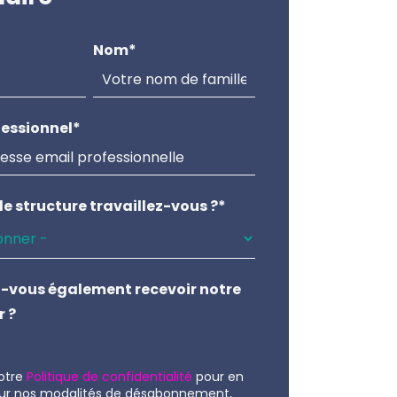
Nom
*
fessionnel
*
e structure travaillez-vous ?
*
-vous également recevoir notre
r ?
otre
Politique de confidentialité
pour en
 sur nos modalités de désabonnement,