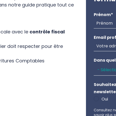
ns notre guide pratique tout ce
Prénom
*
iscale avec le
contrôle fiscal
Email pro
ier doit respecter pour être
Dans quell
critures Comptables
Souhaitez
newslette
Oui
Consultez n
savoir plus