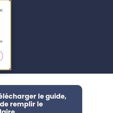
EC
ns
élécharger le guide,
de remplir le
laire