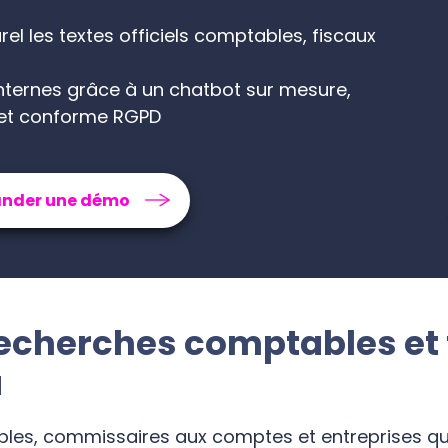
pour les cabinets 
el les textes officiels comptables, fiscaux
comptables
nternes grâce à un chatbot sur mesure,
Demander une démo
 et conforme RGPD
nder une démo
echerches comptables et f
a
les, commissaires aux comptes et entreprises qu