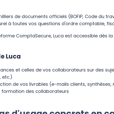
lliers de documents officiels (BOFiP, Code du travai
l à toutes vos questions d'ordre comptable, fisca
eforme ComptaSecure, Luca est accessible dès la 
de Luca
sances et celles de vos collaborateurs sur des su
 etc.)
tion de vos livrables (e-mails clients, synthèses, 
a formation des collaborateurs
as d'usage concrets en c