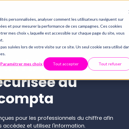
Solutions
Ressources
À prop
alités personnalisées, analyser comment les utilisateurs naviguent sur
iblées et pour mesurer la performance de ces campagnes. Ces cookies
Offres
Par thémati
Partenaria
étrer mes choix », laquelle est accessible sur chaque page du site, vous
Qui somm
t.
Le contrôle 
pas suivies lors de votre visite sur ce site. Un seul cookie sera utilisé da
Inté
Conformité du FEC
ces.
Technolo
API
Tout savoir 
 : l'IA
Webinaires
Centre d'aide
Paramétrer mes choix
Tout accepter
Tout refuser
Examen de Conformité 
Data et dig
Sécurité 
ECM
écurisée au
Fiscale
a compta
Révision automatisée
CNO
Full audit
Nous con
ues pour les professionnels du chiffre afin
accédez et utilisez l'information.
Luca : le chatbot spécialisé 