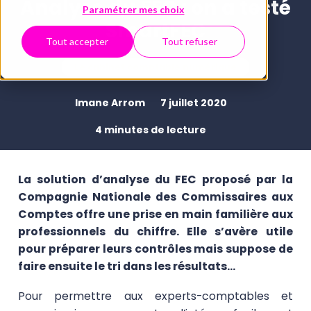
Analyse du FEC : on a testé
Paramétrer mes choix
SmartFEC
Tout accepter
Tout refuser
Le cabinet comptable numérique
Imane Arrom
7 juillet 2020
4 minutes de lecture
La solution d’analyse du FEC proposé par la
Compagnie Nationale des Commissaires aux
Comptes offre une prise en main familière aux
professionnels du chiffre. Elle s’avère utile
pour préparer leurs contrôles mais suppose de
faire ensuite le tri dans les résultats…
Pour permettre aux experts-comptables et