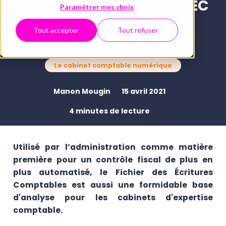
Enquête nationale : le FEC
Paramétrer mes choix
dans la profession
Tout accepter
Tout refuser
comptable en 2021
Le cabinet comptable numérique
Manon Mougin
15 avril 2021
4 minutes de lecture
Utilisé par l’administration comme matière
première pour un contrôle fiscal de plus en
plus automatisé, le Fichier des Écritures
Comptables est aussi une formidable base
d'analyse pour les cabinets d'expertise
comptable.