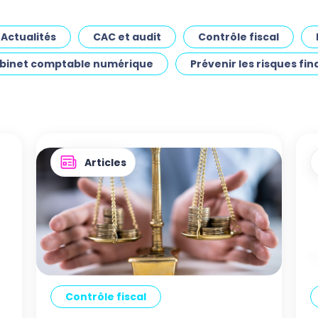
pour les cabinets 
comptables
Actualités
CAC et audit
Contrôle fiscal
abinet comptable numérique
Prévenir les risques fin
Demander une démo
Articles
Contrôle fiscal