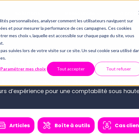
Solutions
Ressources
À prop
alités personnalisées, analyser comment les utilisateurs naviguent sur
iblées et pour mesurer la performance de ces campagnes. Ces cookies
Offres
Par thémati
Partenaria
étrer mes choix », laquelle est accessible sur chaque page du site, vous
Qui somm
t.
Le contrôle 
pas suivies lors de votre visite sur ce site. Un seul cookie sera utilisé da
Inté
entre de ressourc
Conformité du FEC
ces.
Technolo
API
Tout savoir 
Webinaires
Centre d'aide
Paramétrer mes choix
Tout accepter
Tout refuser
Examen de Conformité 
Data et dig
Sécurité 
ECM
, livres blancs, cas clients… découvrez tous nos c
Fiscale
urs d’expérience pour une comptabilité sous haute
Révision automatisée
CNO
Full audit
Nous con
Articles
Boîte à outils
Cas clien
Luca : le chatbot spécialisé 