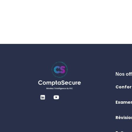
Nos off
Confor
Examen
Révisi