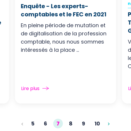
n
Enquête - Les experts-
comptables et le FEC en 2021
P
e
En pleine période de mutation et
de digitalisation de la profession
comptable, nous nous sommes
V
intéressés à la place ...
d
l
C
Lire plus
L
5
6
7
8
9
10