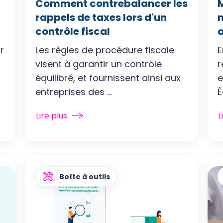
Comment contrebalancer les
rappels de taxes lors d'un
n
contrôle fiscal
r
Les règles de procédure fiscale
E
visent à garantir un contrôle
r
équilibré, et fournissent ainsi aux
e
entreprises des ...
É
Lire plus
L
Boîte à outils