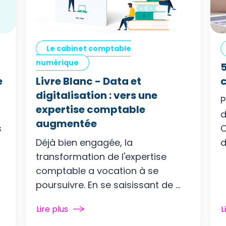
Le cabinet comptable
numérique
5
e
Livre Blanc - Data et
c
digitalisation : vers une
P
expertise comptable
d
augmentée
s
C
Déjà bien engagée, la
d
transformation de l'expertise
comptable a vocation à se
poursuivre. En se saisissant de ...
Lire plus
L