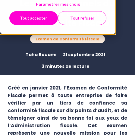
Les professionnels du
Paramétrer mes choix
chiffre et l’Examen de
Tout accepter
Tout refuser
Conformité Fiscale
Examen de Conformité Fiscale
Taha Bouami
21 septembre 2021
3 minutes de lecture
Créé en janvier 2021, l’Examen de Conformité
Fiscale permet à toute entreprise de faire
vérifier par un tiers de confiance sa
conformité fiscale sur dix points d’audit, et de
témoigner ainsi de sa bonne foi aux yeux de
l’Administration fiscale. Cet examen
représente une nouvelle mission pour les