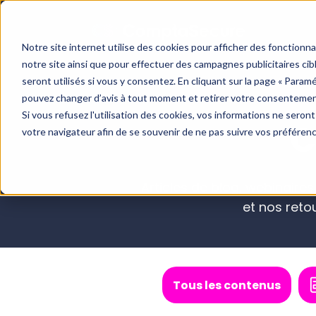
Notre site internet utilise des cookies pour afficher des fonctionn
notre site ainsi que pour effectuer des campagnes publicitaires c
seront utilisés si vous y consentez. En cliquant sur la page « Param
pouvez changer d’avis à tout moment et retirer votre consentemen
Si vous refusez l'utilisation des cookies, vos informations ne seront 
C
votre navigateur afin de se souvenir de ne pas suivre vos préféren
Blog
Cas clients
Boite à outils
Articles de blog, webinaires
et nos reto
Tous les contenus