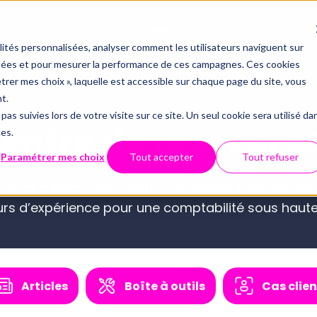
Solutions
Ressources
À prop
alités personnalisées, analyser comment les utilisateurs naviguent sur
iblées et pour mesurer la performance de ces campagnes. Ces cookies
Offres
Par thémati
Partenaria
étrer mes choix », laquelle est accessible sur chaque page du site, vous
Qui somm
t.
Le contrôle 
pas suivies lors de votre visite sur ce site. Un seul cookie sera utilisé da
Inté
entre de ressourc
Conformité du FEC
ces.
Technolo
API
Tout savoir 
Webinaires
Centre d'aide
Paramétrer mes choix
Tout accepter
Tout refuser
Examen de Conformité 
Data et dig
Sécurité 
ECM
, livres blancs, cas clients… découvrez tous nos c
Fiscale
urs d’expérience pour une comptabilité sous haute
Révision automatisée
CNO
Full audit
Nous con
Articles
Boîte à outils
Cas clien
Luca : le chatbot spécialisé 