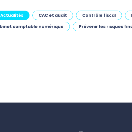
pour les cabinets 
comptables
Actualités
CAC et audit
Contrôle fiscal
abinet comptable numérique
Prévenir les risques fin
Demander une démo