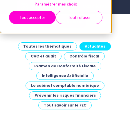
Paramétrer mes choix
Boîte à outils
Cas clients
Tout accepter
Tout refuser
Webinaires
Toutes les thématiques
Actualités
CAC et audit
Contrôle fiscal
Examen de Conformité Fiscale
Intelligence Artificielle
Le cabinet comptable numérique
Prévenir les risques financiers
Tout savoir sur le FEC