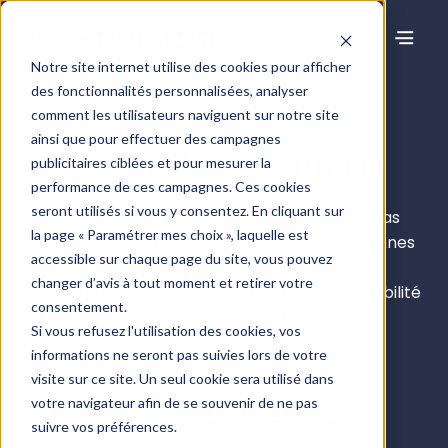
Notre site internet utilise des cookies pour afficher
des fonctionnalités personnalisées, analyser
comment les utilisateurs naviguent sur notre site
ainsi que pour effectuer des campagnes
Centre de ressources
publicitaires ciblées et pour mesurer la
performance de ces campagnes. Ces cookies
seront utilisés si vous y consentez. En cliquant sur
Articles de blog, webinaires, livres blancs, cas
la page « Paramétrer mes choix », laquelle est
clients… découvrez tous nos conseils, nos bonnes
accessible sur chaque page du site, vous pouvez
pratiques
changer d’avis à tout moment et retirer votre
et nos retours d’expérience pour une comptabilité
consentement.
sous haute protection.
Si vous refusez l'utilisation des cookies, vos
informations ne seront pas suivies lors de votre
visite sur ce site. Un seul cookie sera utilisé dans
votre navigateur afin de se souvenir de ne pas
Tous les contenus
Articles
suivre vos préférences.