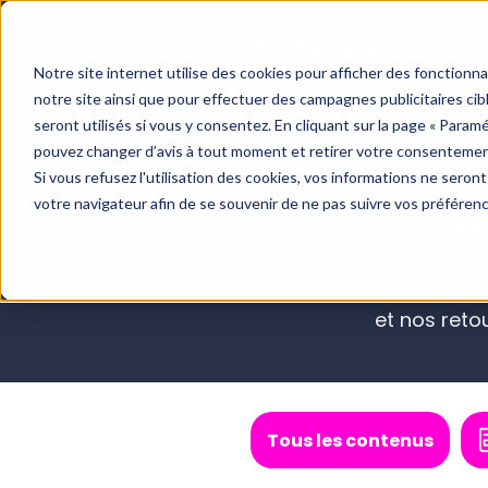
Notre site internet utilise des cookies pour afficher des fonctionn
notre site ainsi que pour effectuer des campagnes publicitaires c
seront utilisés si vous y consentez. En cliquant sur la page « Param
pouvez changer d’avis à tout moment et retirer votre consentemen
Si vous refusez l'utilisation des cookies, vos informations ne seront 
C
votre navigateur afin de se souvenir de ne pas suivre vos préféren
Blog
Cas clients
Boite à outils
Articles de blog, webinaires
et nos reto
Tous les contenus