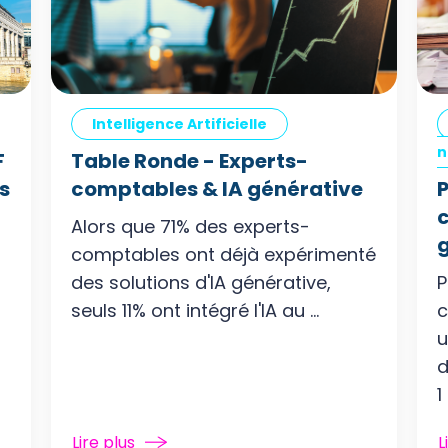
Intelligence Artificielle
n
F
Table Ronde - Experts-
s
comptables & IA générative
P
Alors que 71% des experts-
g
comptables ont déjà expérimenté
des solutions d'IA générative,
P
seuls 11% ont intégré l'IA au ...
c
u
d
1 
Lire plus
L