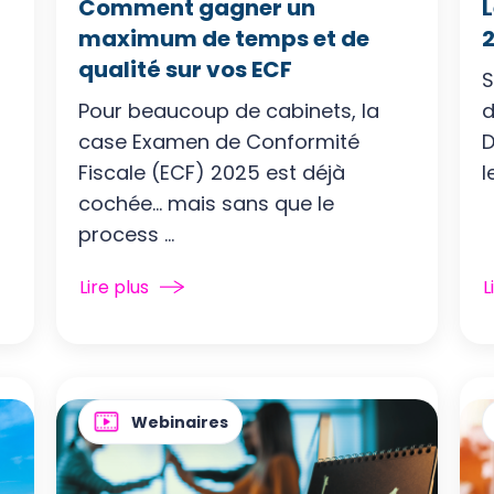
Comment gagner un
L
maximum de temps et de
2
qualité sur vos ECF
S
Pour beaucoup de cabinets, la
d
case Examen de Conformité
D
Fiscale (ECF) 2025 est déjà
l
cochée… mais sans que le
process ...
Lire plus
L
Webinaires