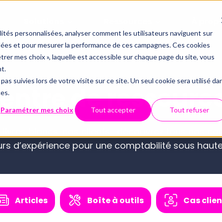
Solutions
Ressources
À prop
alités personnalisées, analyser comment les utilisateurs naviguent sur
iblées et pour mesurer la performance de ces campagnes. Ces cookies
Offres
Par thémati
Partenaria
étrer mes choix », laquelle est accessible sur chaque page du site, vous
Qui somm
t.
Le contrôle 
pas suivies lors de votre visite sur ce site. Un seul cookie sera utilisé da
Inté
entre de ressourc
Conformité du FEC
ces.
Technolo
API
Tout savoir 
Webinaires
Centre d'aide
Paramétrer mes choix
Tout accepter
Tout refuser
Examen de Conformité 
Data et dig
Sécurité 
ECM
, livres blancs, cas clients… découvrez tous nos c
Fiscale
urs d’expérience pour une comptabilité sous haute
Révision automatisée
CNO
Full audit
Nous con
Articles
Boîte à outils
Cas clien
Luca : le chatbot spécialisé 