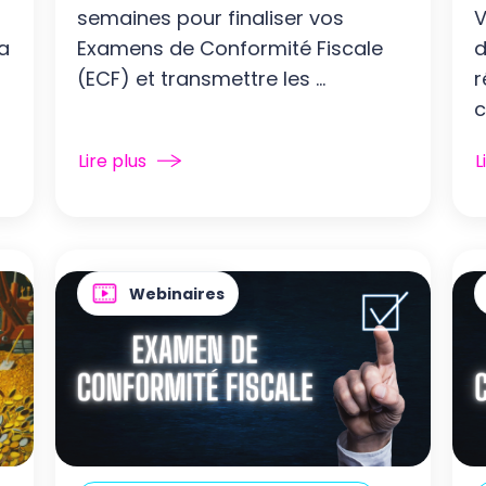
semaines pour finaliser vos
V
la
Examens de Conformité Fiscale
d
(ECF) et transmettre les ...
r
c
Lire plus
L
Webinaires