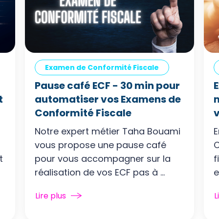
Examen de Conformité Fiscale
Pause café ECF - 30 min pour
t
automatiser vos Examens de
m
Conformité Fiscale
v
Notre expert métier Taha Bouami
E
vous propose une pause café
C
t
pour vous accompagner sur la
f
réalisation de vos ECF pas à ...
e
Lire plus
L