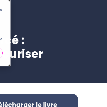
rcé :
ns
écuriser
élécharger le livre