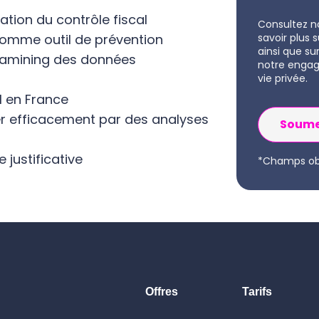
sation du contrôle fiscal
Consultez n
comme outil de prévention
savoir plus
ainsi que su
datamining des données
notre engag
vie privée.
al en France
r efficacement par des analyses
 justificative
*Champs obl
Offres
Tarifs