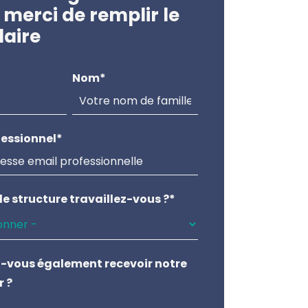
 merci de remplir le
laire
Nom
*
fessionnel
*
e structure travaillez-vous ?
*
-vous également recevoir notre
r ?