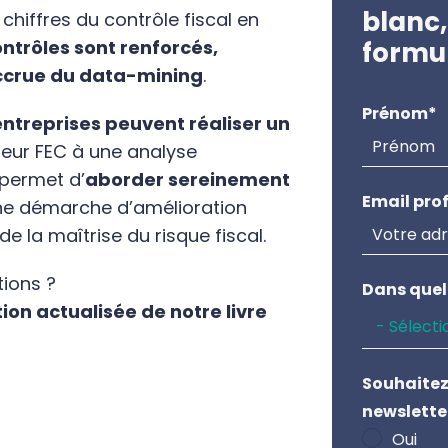
blanc,
chiffres du contrôle fiscal en
ontrôles sont renforcés,
formu
accrue du data-mining
.
Prénom
*
entreprises peuvent réaliser un
eur FEC à une analyse
 permet d
’
aborder sereinement
Email pro
ne démarche d’amélioration
e la maîtrise du risque fiscal
.
tions ?
Dans quell
ion actualisée de notre livre
Souhaitez
newslette
Oui