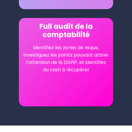
Full audit de la
Full audit de la
comptabilité
comptabilité
Identifiez les zones de risque,
Identifiez les zones de risque,
investiguez les points pouvant attirer
investiguez les points pouvant attirer
l'attention de la DGFiP, et identifiez
l'attention de la DGFiP, et identifiez
du cash à récupérer
du cash à récupérer