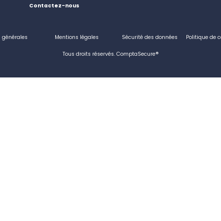
Contactez-nous
 générales
Mentions légales
Sécurité des données
Politique de c
Tous droits réservés. ComptaSecure®