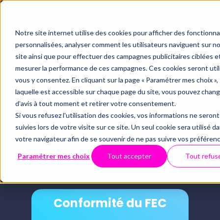
Notre site internet utilise des cookies pour afficher des fonctionna
personnalisées, analyser comment les utilisateurs naviguent sur n
site ainsi que pour effectuer des campagnes publicitaires ciblées e
mesurer la performance de ces campagnes. Ces cookies seront utili
Liste des contrôles
vous y consentez. En cliquant sur la page « Paramétrer mes choix »,
laquelle est accessible sur chaque page du site, vous pouvez chan
d’avis à tout moment et retirer votre consentement.
Comparaison des différentes
Si vous refusez l'utilisation des cookies, vos informations ne seront
analyses
ComptaSecure
et liste
suivies lors de votre visite sur ce site. Un seul cookie sera utilisé d
votre navigateur afin de se souvenir de ne pas suivre vos préféren
complète des contrôles
Paramétrer mes choix
Tout accepter
Tout refus
Conformité du FEC
Conformité du FEC