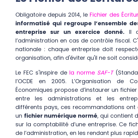
pour les cabinets 
comptables
Obligatoire depuis 2014, le
Fichier des Écri
informatisé qui regroupe l’ensemble d
Demander une démo
entreprise sur un exercice donné.
Il
l’administration en cas de contrôle fiscal. C'
nationale : chaque entreprise doit respec
organisation, afin d'éviter qu'il ne soit con
Le FEC s'inspire de
la norme
SAF-T
(Standar
l’OCDE en 2005. L’Organisation de C
Économiques propose d’instaurer un fichie
entre les administrations et les entre
différents pays, ces recommandations ont 
un
fichier numérique normé
, qui contient 
sur la comptabilité d’une entreprise. Ce fich
de l’administration, en les rendant plus rapi