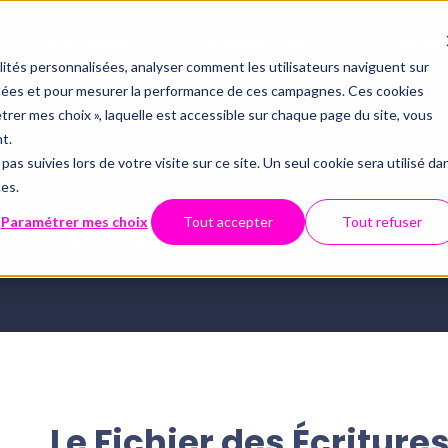
Solutions
Ressources
À prop
alités personnalisées, analyser comment les utilisateurs naviguent sur
iblées et pour mesurer la performance de ces campagnes. Ces cookies
Offres
Par thémati
Partenaria
étrer mes choix », laquelle est accessible sur chaque page du site, vous
Qui somm
t.
Le contrôle 
pas suivies lors de votre visite sur ce site. Un seul cookie sera utilisé da
Inté
Conformité du FEC
ces.
Technolo
API
Tout savoir 
ur le FEC
Webinaires
Centre d'aide
Paramétrer mes choix
Tout accepter
Tout refuser
Examen de Conformité 
Data et dig
Sécurité 
ECM
Fiscale
Révision automatisée
CNO
Full audit
Nous con
Le
Fichier des Écritur
Luca : le chatbot spécialisé 