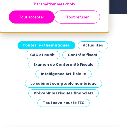
Paramétrer mes choix
Boîte à outils
Cas clients
Tout accepter
Tout refuser
Webinaires
Toutes les thématiques
Actualités
CAC et audit
Contrôle fiscal
Examen de Conformité Fiscale
Intelligence Artificielle
Le cabinet comptable numérique
Prévenir les risques financiers
Tout savoir sur le FEC