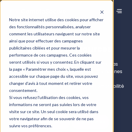
Notre site internet utilise des cookies pour afficher
des fonctionnalités personnalisées, analyser
comment les utilisateurs naviguent sur notre site
ainsi que pour effectuer des campagnes
Centre de ressources
publicitaires ciblées et pour mesurer la
performance de ces campagnes. Ces cookies
seront utilisés si vous y consentez. En cliquant sur
Articles de blog, webinaires, livres blancs, cas
la page « Paramétrer mes choix », laquelle est
clients… découvrez tous nos conseils, nos bonnes
accessible sur chaque page du site, vous pouvez
pratiques
changer d’avis à tout moment et retirer votre
et nos retours d’expérience pour une comptabilité
consentement.
sous haute protection.
Si vous refusez l'utilisation des cookies, vos
informations ne seront pas suivies lors de votre
visite sur ce site. Un seul cookie sera utilisé dans
votre navigateur afin de se souvenir de ne pas
Tous les contenus
Articles
suivre vos préférences.