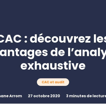
pour les cabinets 
comptables
Demander une démo
CAC : découvrez le
antages de l’anal
exhaustive
CAC et audit
mane Arrom
27 octobre 2020
3 minutes de lectur