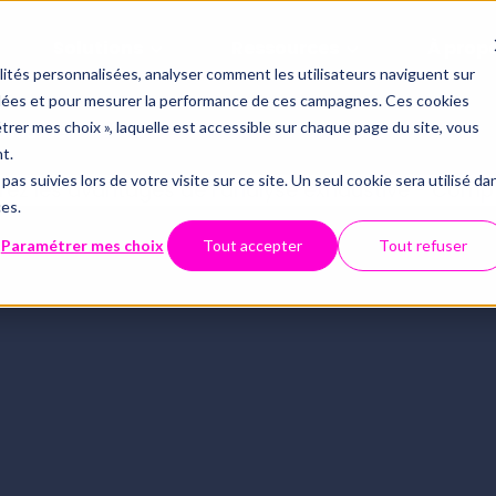
Solutions
Ressources
À prop
alités personnalisées, analyser comment les utilisateurs naviguent sur
iblées et pour mesurer la performance de ces campagnes. Ces cookies
Offres
Par thémati
Partenaria
étrer mes choix », laquelle est accessible sur chaque page du site, vous
ssources
Qui somm
t.
Le contrôle 
pas suivies lors de votre visite sur ce site. Un seul cookie sera utilisé da
Inté
Conformité du FEC
ces.
Technolo
API
Tout savoir 
Webinaires
Centre d'aide
Paramétrer mes choix
Tout accepter
Tout refuser
Examen de Conformité 
Data et dig
Sécurité 
ECM
Fiscale
Révision automatisée
CNO
Full audit
Nous con
Luca : le chatbot spécialisé 