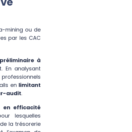
ive
ta-mining ou de
tives par les CAC
préliminaire à
t. En analysant
professionnels
ails en
limitant
ur-audit
.
en efficacité
our lesquelles
de la trésorerie