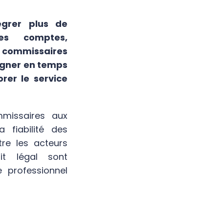
égrer plus de
es comptes,
es commissaires
agner en temps
orer le service
mmissaires aux
 fiabilité des
tre les acteurs
it légal sont
 professionnel