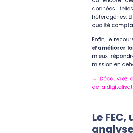
ou encore des 
données telle
hétérogènes. El
qualité compta
Enfin, le recou
d’améliorer l
mieux répondre
mission en deho
→ Découvrez ég
de la digitalisat
Le FEC,
analyse