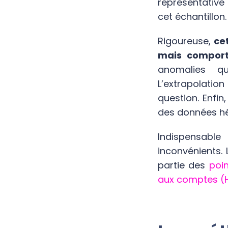
représentative
cet échantillon.
Rigoureuse,
ce
mais comport
anomalies qui
L’extrapolati
question. Enfin
des données hé
Indispensabl
inconvénients. 
partie des
poin
aux comptes (