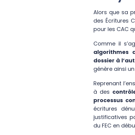
Alors que sa pr
des Écritures 
pour les CAC q
Comme il s’agi
algorithmes d
dossier à l’au
génère ainsi u
Reprenant l’ens
à des
contrôl
processus co
écritures dénu
justificatives 
du FEC en début