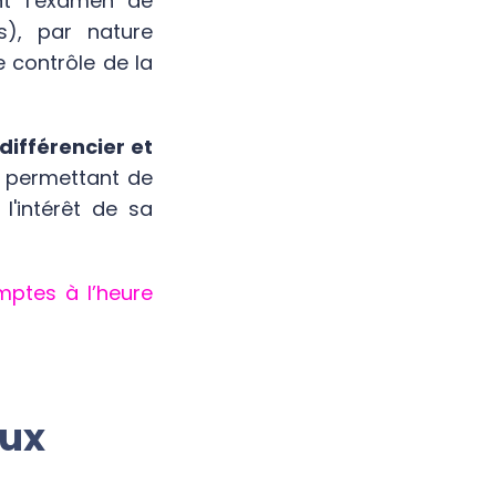
ent l’examen de
s), par nature
e contrôle de la
différencier et
ui permettant de
l'intérêt de sa
mptes à l’heure
aux