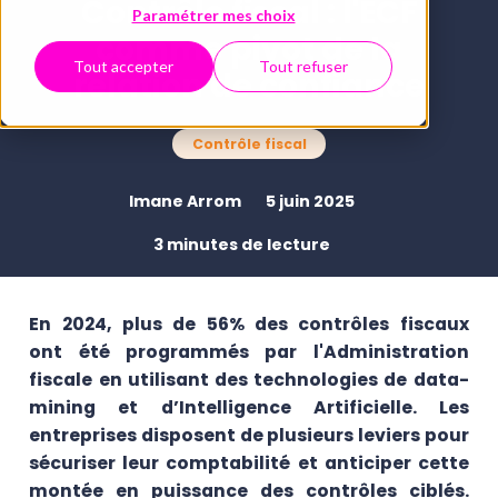
Contrôle fiscal : l'ECF
Paramétrer mes choix
comme pivot de la
Tout accepter
Tout refuser
relation de confiance
Contrôle fiscal
Imane Arrom
5 juin 2025
3 minutes de lecture
En 2024, plus de 56% des contrôles fiscaux
ont été programmés par l'Administration
fiscale en utilisant des technologies de data-
mining et d’Intelligence Artificielle. Les
entreprises disposent de plusieurs leviers pour
sécuriser leur comptabilité et anticiper cette
montée en puissance des contrôles ciblés.