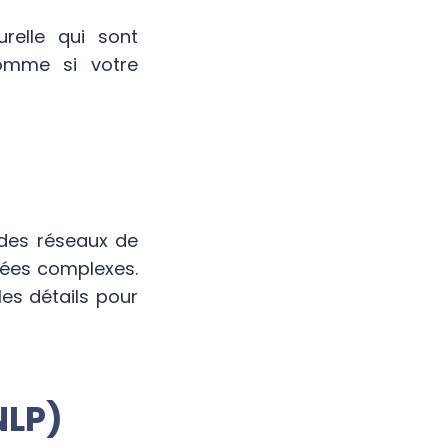
urelle qui sont
comme si votre
 des réseaux de
nées complexes.
es détails pour
NLP)