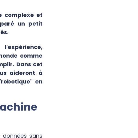
ne complexe et
paré un petit
és.
l'expérience,
e monde comme
mplir. Dans cet
ous aideront à
"robotique" en
Machine
de données sans