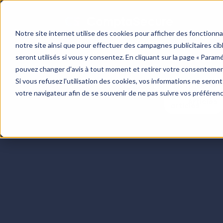
Notre site internet utilise des cookies pour afficher des fonctionn
notre site ainsi que pour effectuer des campagnes publicitaires c
seront utilisés si vous y consentez. En cliquant sur la page « Param
Centre de re
pouvez changer d’avis à tout moment et retirer votre consentemen
Si vous refusez l'utilisation des cookies, vos informations ne seront 
votre navigateur afin de se souvenir de ne pas suivre vos préféren
Articles
Blog
Cas clients
Boite à outils