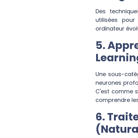
Des techniques
utilisées pou
ordinateur évol
5. Appr
Learnin
Une sous-catég
neurones profo
C'est comme si
comprendre les
6. Trai
(Natura