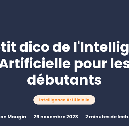
pour les cabinets 
comptables
Demander une démo
tit dico de l'Intell
Artificielle pour le
débutants
Intelligence Artificielle
on Mougin
29 novembre 2023
2 minutes de lect