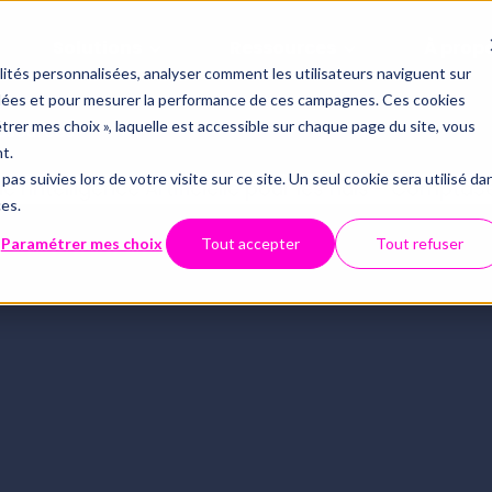
Solutions
Ressources
À prop
alités personnalisées, analyser comment les utilisateurs naviguent sur
iblées et pour mesurer la performance de ces campagnes. Ces cookies
Offres
Par thémati
Partenaria
étrer mes choix », laquelle est accessible sur chaque page du site, vous
ssources
Qui somm
t.
Le contrôle 
pas suivies lors de votre visite sur ce site. Un seul cookie sera utilisé da
Inté
Conformité du FEC
ces.
Technolo
API
Tout savoir 
Webinaires
Centre d'aide
Paramétrer mes choix
Tout accepter
Tout refuser
Examen de Conformité 
Data et dig
Sécurité 
ECM
Fiscale
Révision automatisée
CNO
Full audit
Nous con
Luca : le chatbot spécialisé 