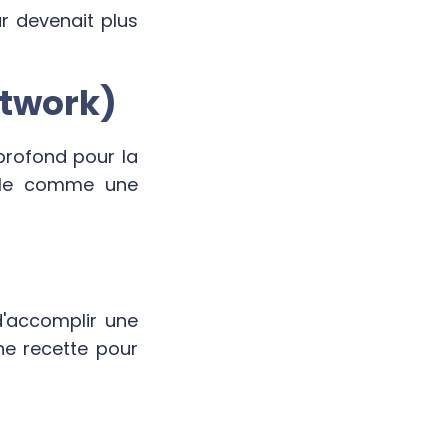
r devenait plus
etwork)
profond pour la
z-le comme une
d'accomplir une
e recette pour