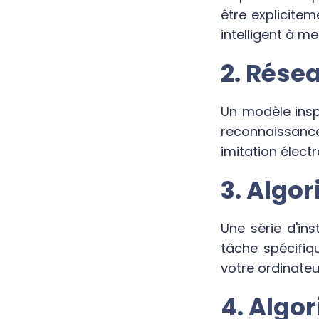
être explicite
intelligent à m
2. Rése
Un modèle insp
reconnaissanc
imitation élect
3. Algo
Une série d'in
tâche spécifi
votre ordinateu
4. Algo