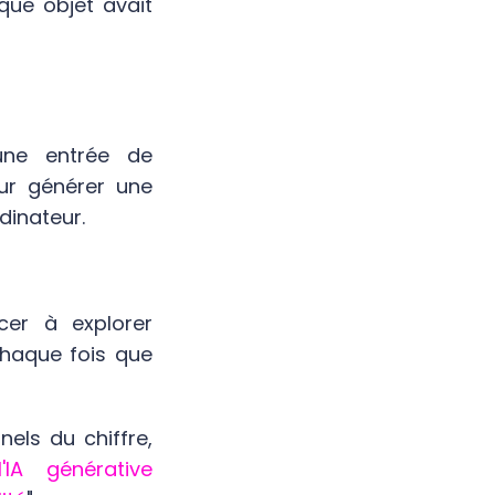
que objet avait
 une entrée de
our générer une
dinateur.
cer à explorer
i chaque fois que
nels du chiffre,
'IA générative