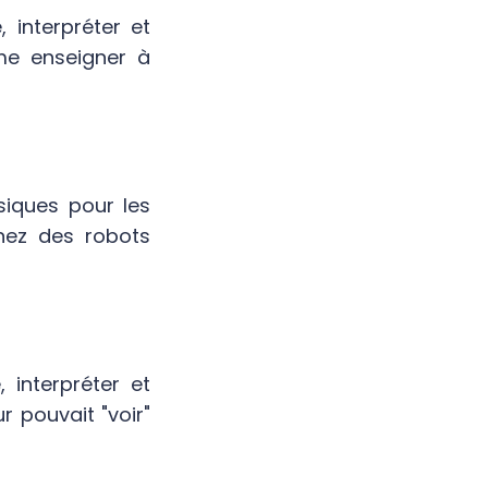
interpréter et
me enseigner à
ysiques pour les
nez des robots
interpréter et
r pouvait "voir"