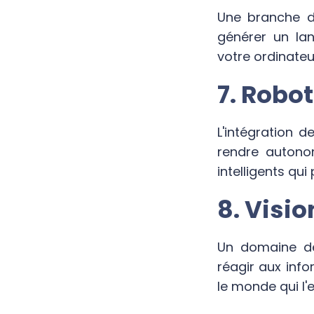
Une branche d
générer un la
votre ordinateu
7. Robo
L'intégration d
rendre autono
intelligents q
8. Visi
Un domaine de
réagir aux info
le monde qui l'