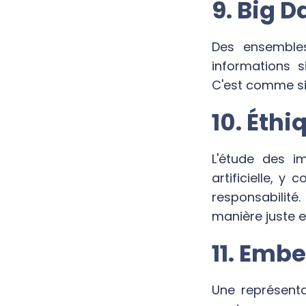
9. Big D
Des ensemble
informations s
C'est comme si 
10. Éthi
L'étude des imp
artificielle, y 
responsabilité
manière juste e
11. Emb
Une représenta