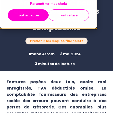
Analyser le FEC pour
Paramétrer mes choix
détecter des montants
Tout accepter
Tout refuser
perdus dans la
comptabilité
Prévenir les risques financiers
Imane Arrom
3 mai 2024
3 minutes de lecture
Factures payées deux fois, avoirs mal
enregistrés, TVA déductible omise… La
comptabilité fournisseurs des entreprises
recèle des erreurs pouvant conduire à des
pertes de trésorerie. Ces anomalies, plus