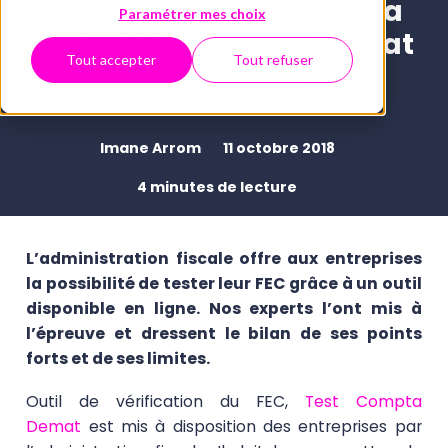
Conformité du FEC : on a
Paramétrer mes choix
testé Test Compta Demat
Tout accepter
Tout refuser
Tout savoir sur le FEC
Imane Arrom
11 octobre 2018
4 minutes de lecture
L’administration fiscale offre aux entreprises
la possibilité de tester leur FEC grâce à un outil
disponible en ligne. Nos experts l’ont mis à
l’épreuve et dressent le bilan de ses points
forts et de ses limites.
Outil de vérification du FEC,
Test Compta
Demat
est mis à disposition des entreprises par