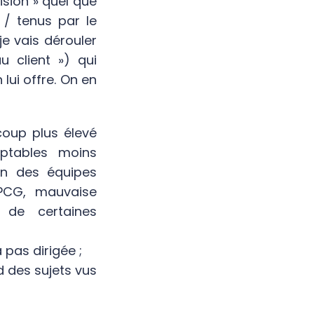
ision » quel que
 / tenus par le
je vais dérouler
u client ») qui
 lui offre. On en
coup plus élevé
mptables moins
ien des équipes
PCG, mauvaise
 de certaines
 pas dirigée ;
d des sujets vus