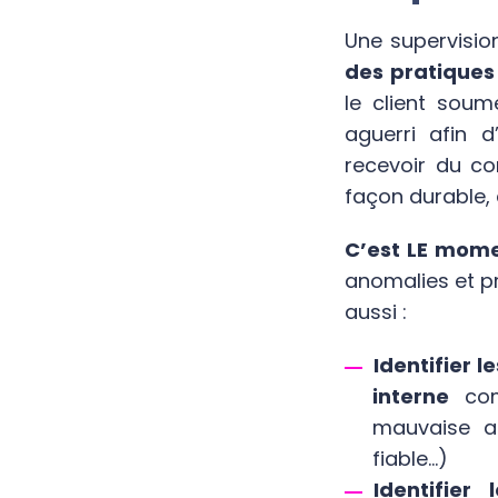
Une supervisio
des pratique
le client soum
aguerri afin d
recevoir du co
façon durable,
C’est LE mome
anomalies et p
aussi :
Identifier 
interne
comp
mauvaise aux
fiable…)
Identifie