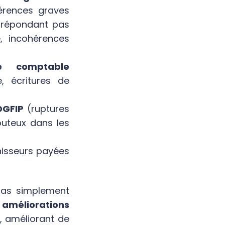
érences graves
e répondant pas
, incohérences
pe comptable
, écritures de
 DGFIP
(ruptures
outeux dans les
nisseurs payées
pas simplement
 améliorations
, améliorant de