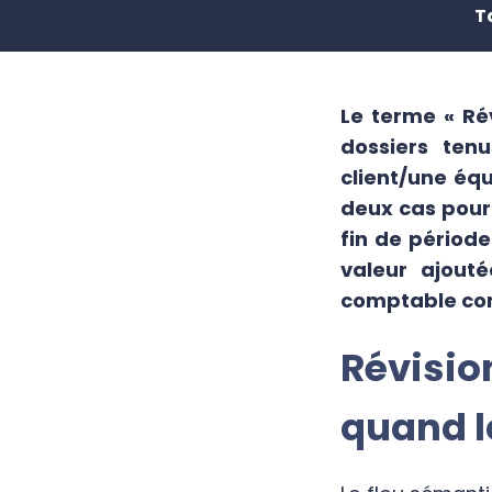
T
Le terme « Rév
dossiers ten
client/une équ
deux cas pour 
fin de période
valeur ajouté
comptable com
Révisi
quand l