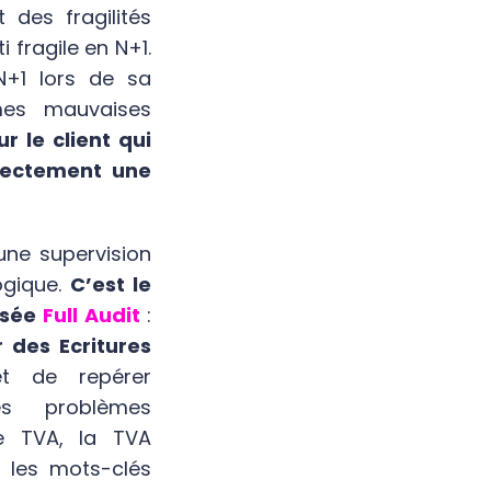
t des fragilités
 fragile en N+1.
N+1 lors de sa
êmes mauvaises
r le client qui
irectement une
 une supervision
ogique.
C’est le
isée
Full Audit
:
r des Ecritures
et de repérer
es problèmes
 de TVA, la TVA
, les mots-clés