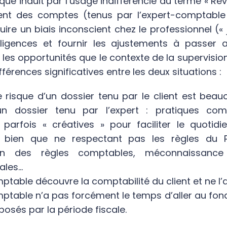
que induit par l’usage indifférencié du terme « Rév
ment des comptes (tenus par l’expert-comptable
duire un biais inconscient chez le professionnel (« 
ligences et fournir les ajustements à passer a
 les opportunités que le contexte de la supervision
ifférences significatives entre les deux situations :
 risque d’un dossier tenu par le client est beau
n dossier tenu par l’expert : pratiques co
, parfois « créatives » pour faciliter le quotid
 bien que ne respectant pas les règles du 
tion des règles comptables, méconnaissance
gales…
ptable découvre la comptabilité du client et ne l’a
ptable n’a pas forcément le temps d’aller au fon
posés par la période fiscale.