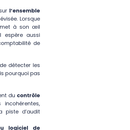
sur
l’ensemble
révisée. Lorsque
remet à son œil
l espère aussi
comptabilité de
t de détecter les
is pourquoi pas
ent du
contrôle
 incohérentes,
la piste d’audit
u logiciel de