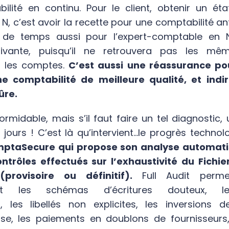
ilité en continu. Pour le client, obtenir un éta
, c’est avoir la recette pour une comptabilité anti
 de temps aussi pour l’expert-comptable en 
uivante, puisqu’il ne retrouvera pas les m
s les comptes.
C’est aussi une réassurance pou
une comptabilité de meilleure qualité, et ind
ûre.
ormidable, mais s’il faut faire un tel diagnostic,
jours ! C’est là qu’intervient…le progrès technol
mptaSecure qui propose son analyse automat
ntrôles effectués sur l’exhaustivité du Fichie
provisoire ou définitif).
Full Audit perm
nt les schémas d’écritures douteux, l
ion, les libellés non explicites, les inversions
se, les paiements en doublons de fournisseurs