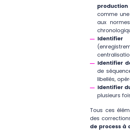
production
comme une i
aux normes
chronologiq
Identifi
(enregistr
centralisati
Identifier 
de séquence
libellés, op
Identifier 
plusieurs fo
Tous ces élém
des correction
de process à 