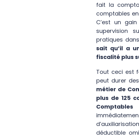
fait la comptab
comptables en N
C’est un gain
supervision s
pratiques dan
sait qu’il a 
fiscalité plus s
Tout ceci est f
peut durer des 
métier de Co
plus de 125 co
Comptables (
immédiateme
d’auxiliarisat
déductible omi