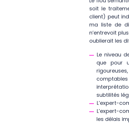
Le flou sémanti
soit le traite
client) peut in
ma liste de di
n’entrevoit plus
oublierait les d
Le niveau de
que pour u
rigoureuses
comptables
interpréta
subtilités lé
L’expert-com
L’expert-com
les délais im