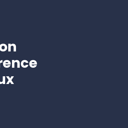
ion
rence
ux