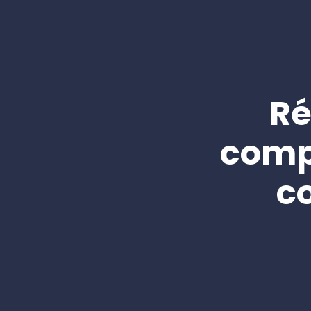
Ré
comp
c