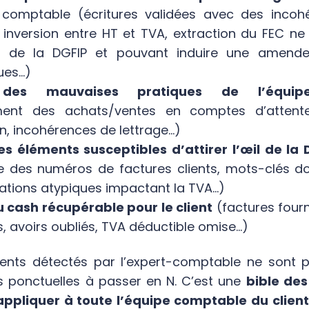
comptable (écritures validées avec des incoh
nversion entre HT et TVA, extraction du FEC n
 de la DGFIP et pouvant induire une amende
ues…)
er des mauvaises pratiques de l’équi
ement des achats/ventes en comptes d’attente
on, incohérences de lettrage…)
des éléments susceptibles d’attirer l’œil de la
 des numéros de factures clients, mots-clés d
érations atypiques impactant la TVA…)
du cash récupérable pour le client
(factures four
is, avoirs oubliés, TVA déductible omise…)
ents détectés par l’expert-comptable ne sont 
s ponctuelles à passer en N. C’est une
bible des
appliquer à toute l’équipe comptable du client