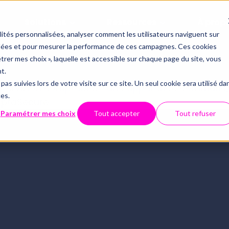
Solutions
Ressources
À prop
alités personnalisées, analyser comment les utilisateurs naviguent sur
iblées et pour mesurer la performance de ces campagnes. Ces cookies
Offres
Par thémati
Partenaria
étrer mes choix », laquelle est accessible sur chaque page du site, vous
ssources
Qui somm
t.
Le contrôle 
pas suivies lors de votre visite sur ce site. Un seul cookie sera utilisé da
Inté
Conformité du FEC
ces.
Technolo
API
Tout savoir 
Webinaires
Centre d'aide
Paramétrer mes choix
Tout accepter
Tout refuser
Examen de Conformité 
Data et dig
Sécurité 
ECM
Fiscale
Révision automatisée
CNO
Full audit
Nous con
Luca : le chatbot spécialisé 