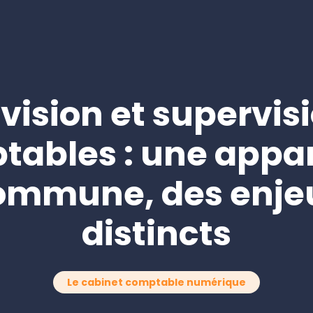
pour les cabinets 
comptables
Demander une démo
vision et supervis
tables : une appa
ommune, des enje
distincts
Le cabinet comptable numérique