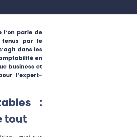
e
e l’on parle de
 tenus par le
s’agit dans les
comptabilité en
vue business
et
pour l’expert-
ables :
e tout