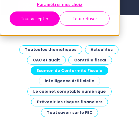
Paramétrer mes choix
Boîte à outils
Cas clients
Tout accepter
Tout refuser
Webinaires
Toutes les thématiques
Actualités
CAC et audit
Contrôle fiscal
Examen de Conformité Fiscale
Intelligence Artificielle
Le cabinet comptable numérique
Prévenir les risques financiers
Tout savoir sur le FEC