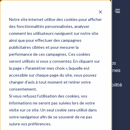
Notre site internet utilise des cookies pour afficher
des fonctionnalités personnalisées, analyser
comment les utilisateurs naviguent sur notre site
ainsi que pour effectuer des campagnes
Centre de ressources
publicitaires ciblées et pour mesurer la
performance de ces campagnes. Ces cookies
seront utilisés si vous y consentez. En cliquant sur
Articles de blog, webinaires, livres blancs, cas
la page « Paramétrer mes choix », laquelle est
clients… découvrez tous nos conseils, nos bonnes
accessible sur chaque page du site, vous pouvez
pratiques
changer d’avis à tout moment et retirer votre
et nos retours d’expérience pour une comptabilité
consentement.
sous haute protection.
Si vous refusez l'utilisation des cookies, vos
informations ne seront pas suivies lors de votre
visite sur ce site. Un seul cookie sera utilisé dans
votre navigateur afin de se souvenir de ne pas
Tous les contenus
Articles
suivre vos préférences.