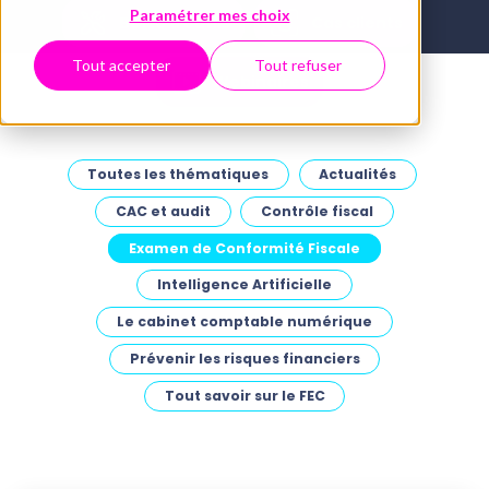
Paramétrer mes choix
Boîte à outils
Cas clients
Tout accepter
Tout refuser
Webinaires
Toutes les thématiques
Actualités
CAC et audit
Contrôle fiscal
Examen de Conformité Fiscale
Intelligence Artificielle
Le cabinet comptable numérique
Prévenir les risques financiers
Tout savoir sur le FEC