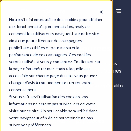
Notre site internet utilise des cookies pour afficher
des fonctionnalités personnalisées, analyser
comment les utilisateurs naviguent sur notre site
ainsi que pour effectuer des campagnes
Centre de ressources
publicitaires ciblées et pour mesurer la
performance de ces campagnes. Ces cookies
seront utilisés si vous y consentez. En cliquant sur
Articles de blog, webinaires, livres blancs, cas
la page « Paramétrer mes choix », laquelle est
clients… découvrez tous nos conseils, nos bonnes
accessible sur chaque page du site, vous pouvez
pratiques
changer d’avis à tout moment et retirer votre
et nos retours d’expérience pour une comptabilité
consentement.
sous haute protection.
Si vous refusez l'utilisation des cookies, vos
informations ne seront pas suivies lors de votre
visite sur ce site. Un seul cookie sera utilisé dans
votre navigateur afin de se souvenir de ne pas
Tous les contenus
Articles
suivre vos préférences.