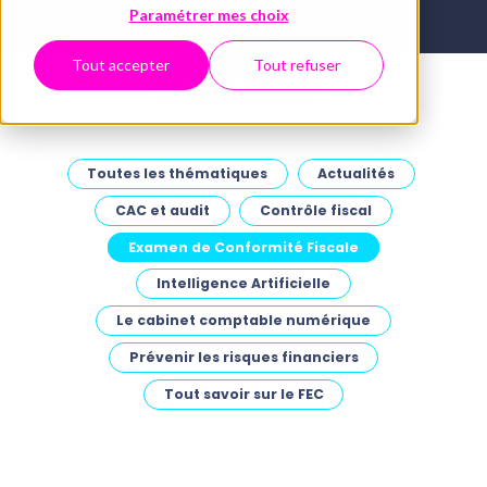
Paramétrer mes choix
Boîte à outils
Cas clients
Tout accepter
Tout refuser
Webinaires
Toutes les thématiques
Actualités
CAC et audit
Contrôle fiscal
Examen de Conformité Fiscale
Intelligence Artificielle
Le cabinet comptable numérique
Prévenir les risques financiers
Tout savoir sur le FEC