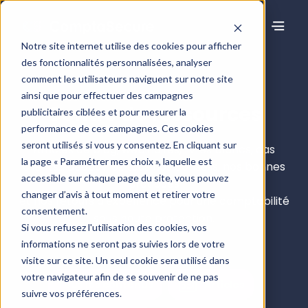
Notre site internet utilise des cookies pour afficher
des fonctionnalités personnalisées, analyser
comment les utilisateurs naviguent sur notre site
ainsi que pour effectuer des campagnes
Centre de ressources
publicitaires ciblées et pour mesurer la
performance de ces campagnes. Ces cookies
seront utilisés si vous y consentez. En cliquant sur
Articles de blog, webinaires, livres blancs, cas
la page « Paramétrer mes choix », laquelle est
clients… découvrez tous nos conseils, nos bonnes
accessible sur chaque page du site, vous pouvez
pratiques
changer d’avis à tout moment et retirer votre
et nos retours d’expérience pour une comptabilité
consentement.
sous haute protection.
Si vous refusez l'utilisation des cookies, vos
informations ne seront pas suivies lors de votre
visite sur ce site. Un seul cookie sera utilisé dans
votre navigateur afin de se souvenir de ne pas
Tous les contenus
Articles
suivre vos préférences.