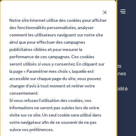
Notre site internet utilise des cookies pour afficher
des fonctionnalités personnalisées, analyser
comment les utilisateurs naviguent sur notre site
ainsi que pour effectuer des campagnes
Centre de ressources
publicitaires ciblées et pour mesurer la
performance de ces campagnes. Ces cookies
seront utilisés si vous y consentez. En cliquant sur
Articles de blog, webinaires, livres blancs, cas
la page « Paramétrer mes choix », laquelle est
clients… découvrez tous nos conseils, nos bonnes
accessible sur chaque page du site, vous pouvez
pratiques
changer d’avis à tout moment et retirer votre
et nos retours d’expérience pour une comptabilité
consentement.
sous haute protection.
Si vous refusez l'utilisation des cookies, vos
informations ne seront pas suivies lors de votre
visite sur ce site. Un seul cookie sera utilisé dans
votre navigateur afin de se souvenir de ne pas
Tous les contenus
Articles
suivre vos préférences.