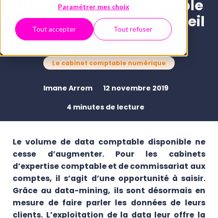
Utiliser la data comptable
Paramétrer mes choix
du cabinet pour un conseil
Tout accepter
Tout refuser
amélioré
Le cabinet comptable numérique
Imane Arrom
12 novembre 2019
4 minutes de lecture
Le volume de data comptable disponible ne
cesse d’augmenter. Pour les cabinets
d’expertise comptable et de commissariat aux
comptes, il s’agit d’une opportunité à saisir.
Grâce au data-mining, ils sont désormais en
mesure de faire parler les données de leurs
clients. L’exploitation de la data leur offre la