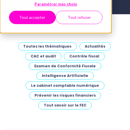
Paramétrer mes choix
Boîte à outils
Cas clients
Tout accepter
Tout refuser
Webinaires
Toutes les thématiques
Actualités
CAC et audit
Contrôle fiscal
Examen de Conformité Fiscale
Intelligence Artificielle
Le cabinet comptable numérique
Prévenir les risques financiers
Tout savoir sur le FEC