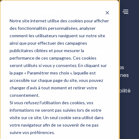
Notre site internet utilise des cookies pour afficher
des fonctionnalités personnalisées, analyser
comment les utilisateurs naviguent sur notre site
ainsi que pour effectuer des campagnes
Centre de ressources
publicitaires ciblées et pour mesurer la
performance de ces campagnes. Ces cookies
seront utilisés si vous y consentez. En cliquant sur
Articles de blog, webinaires, livres blancs, cas
la page « Paramétrer mes choix », laquelle est
clients… découvrez tous nos conseils, nos bonnes
accessible sur chaque page du site, vous pouvez
pratiques
changer d’avis à tout moment et retirer votre
et nos retours d’expérience pour une comptabilité
consentement.
sous haute protection.
Si vous refusez l'utilisation des cookies, vos
informations ne seront pas suivies lors de votre
visite sur ce site. Un seul cookie sera utilisé dans
votre navigateur afin de se souvenir de ne pas
Tous les contenus
Articles
suivre vos préférences.