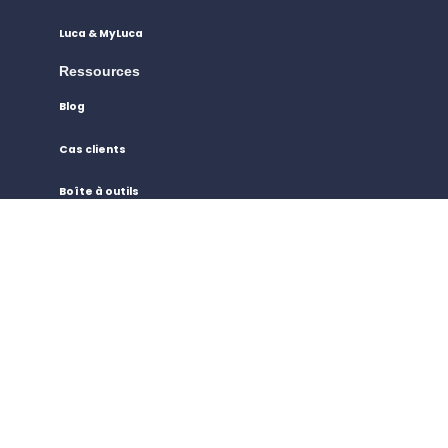
Luca & MyLuca
Ressources
Blog
Cas clients
Boîte à outils
Webinaires
À propos
Qui sommes-nous ?
Sécurité des données
Technologie
On recrute !